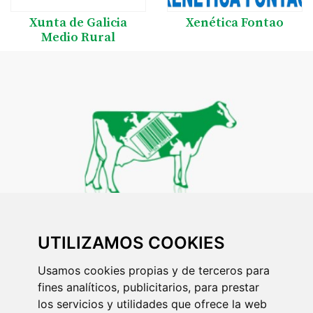
Xunta de Galicia
Xenética Fontao
Medio Rural
AFRICOR LUGO
UTILIZAMOS COOKIES
Asociación Provincial de Gandeiros de Lugo para o
Usamos cookies propias y de terceros para
Control de Rendementos
fines analíticos, publicitarios, para prestar
los servicios y utilidades que ofrece la web